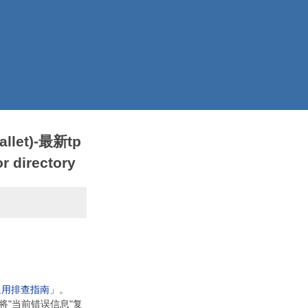
llet)-最新tp
 directory
通用排查指南」
。
将"当前错误信息"复