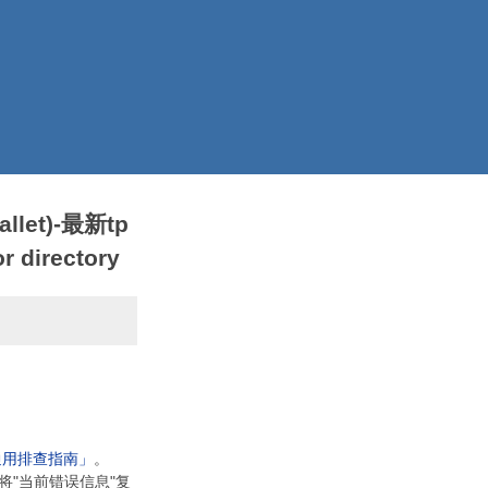
llet)-最新tp
 directory
通用排查指南」
。
将"当前错误信息"复