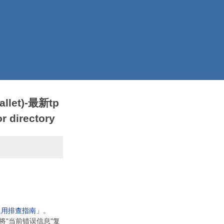
llet)-最新tp
 directory
通用排查指南」
。
将"当前错误信息"复