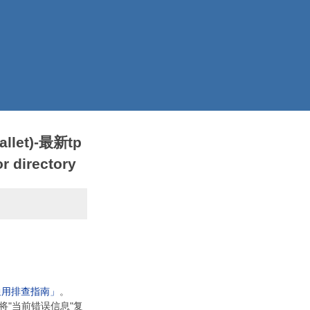
llet)-最新tp
 directory
通用排查指南」
。
将"当前错误信息"复