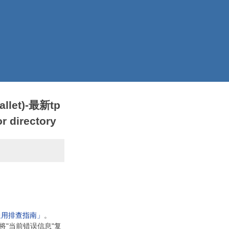
llet)-最新tp
 directory
通用排查指南」
。
将"当前错误信息"复