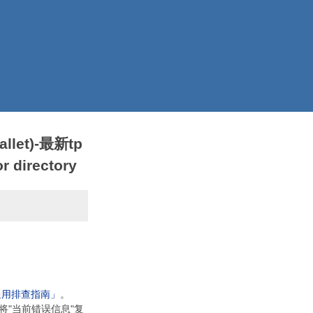
llet)-最新tp
 directory
通用排查指南」
。
将"当前错误信息"复