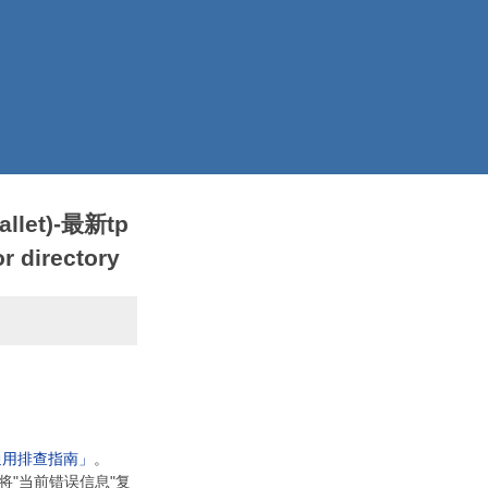
llet)-最新tp
 directory
通用排查指南」
。
将"当前错误信息"复