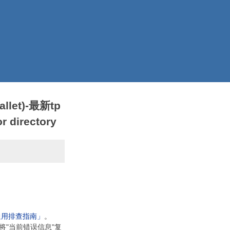
llet)-最新tp
 directory
通用排查指南」
。
将"当前错误信息"复