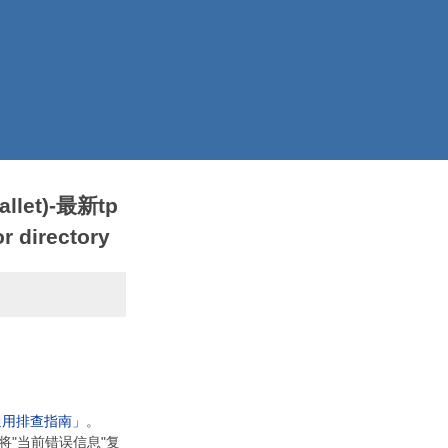
llet)-最新tp
 directory
通用排查指南」
。
将"当前错误信息"复