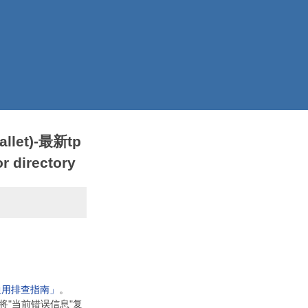
llet)-最新tp
 directory
通用排查指南」
。
将"当前错误信息"复