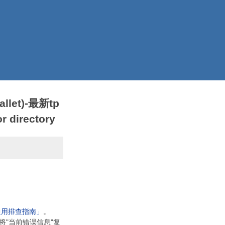
llet)-最新tp
 directory
通用排查指南」
。
将"当前错误信息"复