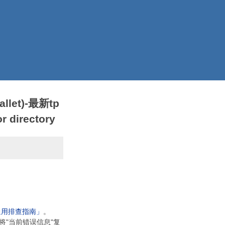
llet)-最新tp
 directory
通用排查指南」
。
将"当前错误信息"复