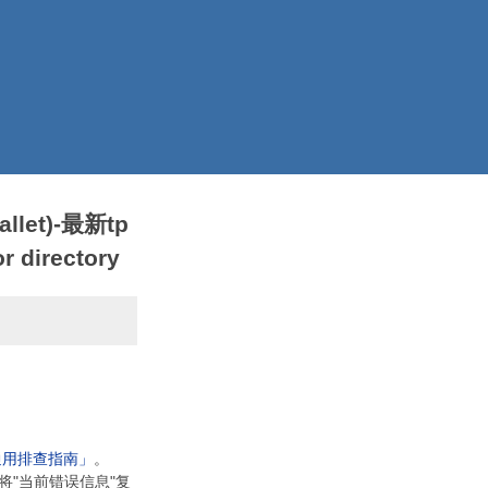
llet)-最新tp
 directory
通用排查指南」
。
将"当前错误信息"复