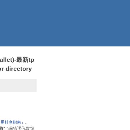
llet)-最新tp
 directory
通用排查指南」
。
将"当前错误信息"复