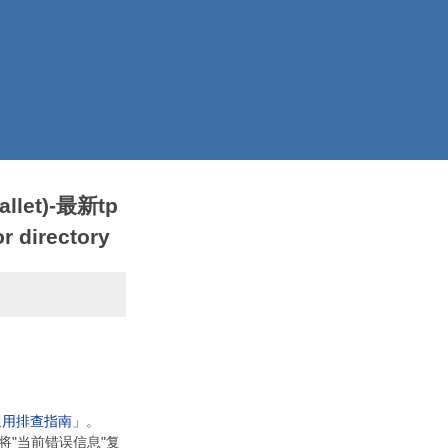
llet)-最新tp
 directory
通用排查指南」
。
将"当前错误信息"复