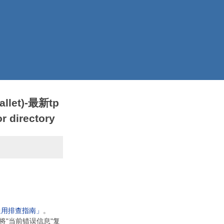
llet)-最新tp
 directory
通用排查指南」
。
将"当前错误信息"复