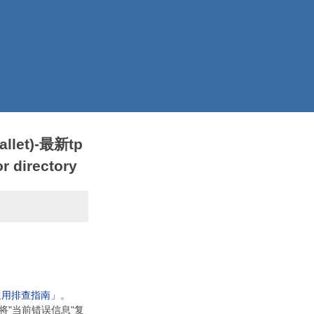
llet)-最新tp
 directory
通用排查指南」
。
将"当前错误信息"复