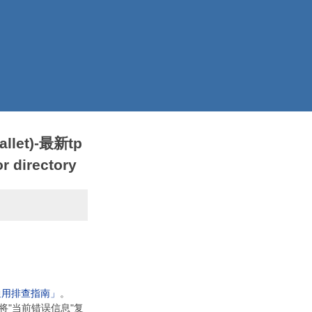
llet)-最新tp
 directory
通用排查指南」
。
将"当前错误信息"复