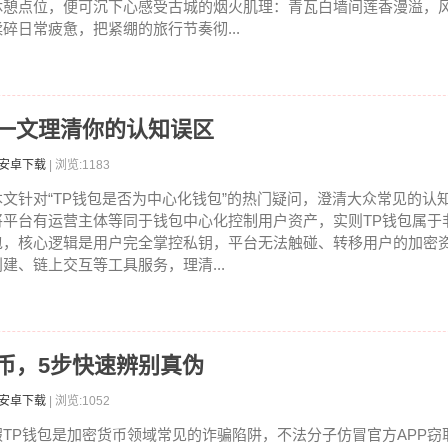
休憩点位，便可沉下心感受古城的烟火肌理：青瓦白墙间莲香漫溢，
揉碎日常疲惫，把紧绷的旅行节奏彻...
？一文理清你的认知误区
包安卓下载
| 浏览:1183
本文针对“TP钱包是否为中心化钱包”的热门疑问，澄清大众常见的认
将平台有运营主体等同于钱包中心化控制用户资产，实则TP钱包属于
包，核心逻辑是用户完全掌控私钥，平台无法触碰、转移用户的加密
创建、链上交互等工具服务，理清...
币，5步快速辨别真伪
包安卓下载
| 浏览:1052
假TP钱包是加密货币领域常见的诈骗陷阱，不法分子仿冒官方APP窃