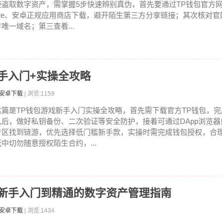
接盗取数字资产，需掌握5步快速辨别真伪，首先要通过TP钱包官方网站、
ore、安卓正规应用商店下载，避开陌生第三方分享链接；其次核对
方唯一域名；第三查看...
手入门+实操全攻略
包安卓下载
| 浏览:1159
这篇是TP钱包游戏新手入门实操全攻略，首先需下载官方TP钱包，
入后，做好私钥备份、二次验证等安全防护，接着可通过DApp浏览
专区找到链游，优先选择低门槛新手款，实操时需完成钱包授权，合理
玩中切勿随意授权陌生合约，...
从新手入门到精通的数字资产管理指南
包安卓下载
| 浏览:1434