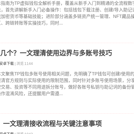
本指南为TP虚拟钱包全解析手册，覆盖从新手入门到精通的全流程数
法，首先讲解新手入门必备操作：包括钱包下载注册、创建/导入助记
流加密货币等基础技能；进阶部分涵盖多链资产统一管理、NFT藏品操作
互、跨链转账等实操技巧，同时...
用几个？一文理清使用边界与多账号技巧
包安卓下载
| 浏览:1144
本文聚焦TP钱包多账号使用相关问题，先明确了TP钱包可创建/使用
厘清官方规则与实际使用的限制范围，同时针对多账号使用场景，分
按交易、投资等不同用途拆分账号，做好各账号私钥与助记词的备份
操作混淆风险，还提醒用户需遵...
吗？一文理清接收流程与关键注意事项