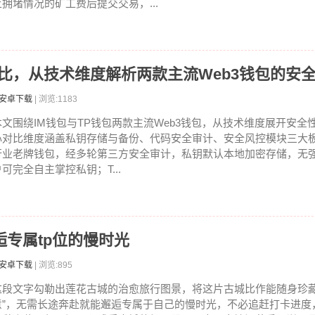
上拥堵情况的矿工费后提交交易，...
对比，从技术维度解析两款主流Web3钱包的安
包安卓下载
| 浏览:1183
本文围绕IM钱包与TP钱包两款主流Web3钱包，从技术维度展开安全
心对比维度涵盖私钥存储与备份、代码安全审计、安全风控模块三大板
行业老牌钱包，经多轮第三方安全审计，私钥默认本地加密存储，无
户可完全自主掌控私钥；T...
专属tp位的慢时光
包安卓下载
| 浏览:895
这段文字勾勒出莲花古城的治愈旅行图景，将这片古城比作能随身珍藏
意”，无需长途奔赴就能邂逅专属于自己的慢时光，不必追赶打卡进度