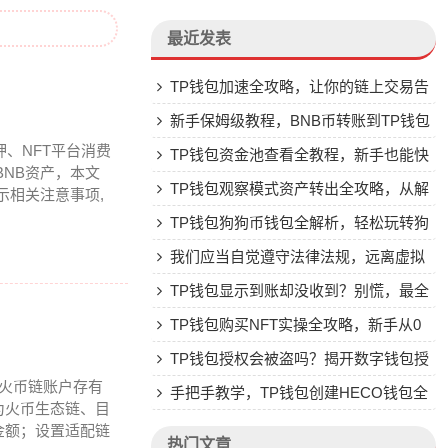
最近发表
TP钱包加速全攻略，让你的链上交易告
别卡顿
新手保姆级教程，BNB币转账到TP钱包
押、NFT平台消费
全流程
TP钱包资金池查看全教程，新手也能快
NB资产，本文
速上手的DeFi流动性池攻略
TP钱包观察模式资产转出全攻略，从解
示相关注意事项,
锁权限到顺利转账
TP钱包狗狗币钱包全解析，轻松玩转狗
狗币的实用工具指南
我们应当自觉遵守法律法规，远离虚拟
货币相关的非法金融活动，共同维护良好
TP钱包显示到账却没收到？别慌，最全
的金融秩序和社会环境。如果你有其他合
原因与解决办法来了
TP钱包购买NFT实操全攻略，新手从0
法合规的话题或内容需要创作，我会尽力
到1玩转数字藏品
TP钱包授权会被盗吗？揭开数字钱包授
内火币链账户存有
为你提供帮助
权的安全迷雾
手把手教学，TP钱包创建HECO钱包全
为火币生态链、目
流程，新手也能快速上手
金额；设置适配链
热门文章