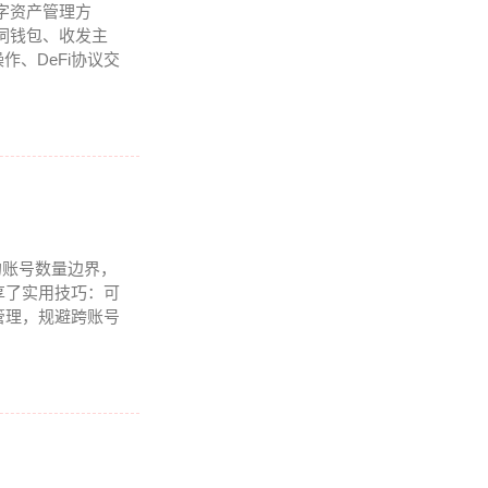
字资产管理方
词钱包、收发主
、DeFi协议交
的账号数量边界，
享了实用技巧：可
管理，规避跨账号