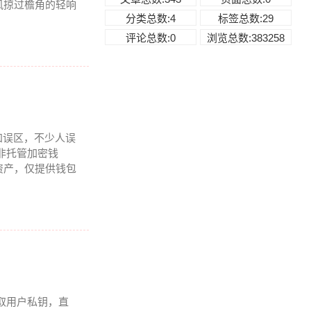
风掠过檐角的轻响
分类总数:4
标签总数:29
评论总数:0
浏览总数:383258
知误区，不少人误
非托管加密钱
资产，仅提供钱包
取用户私钥，直