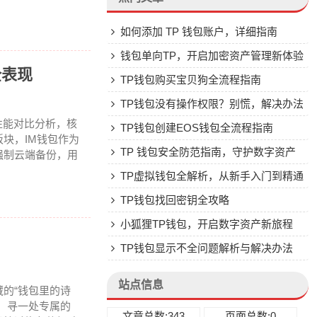
如何添加 TP 钱包账户，详细指南
钱包单向TP，开启加密资产管理新体验
全表现
TP钱包购买宝贝狗全流程指南
TP钱包没有操作权限？别慌，解决办法
性能对比分析，核
来了
TP钱包创建EOS钱包全流程指南
块，IM钱包作为
TP 钱包安全防范指南，守护数字资产
强制云端备份，用
安全
TP虚拟钱包全解析，从新手入门到精通
的数字资产管理指南
TP钱包找回密钥全攻略
小狐狸TP钱包，开启数字资产新旅程
TP钱包显示不全问题解析与解决办法
站点信息
的“钱包里的诗
，寻一处专属的
文章总数:343
页面总数:0