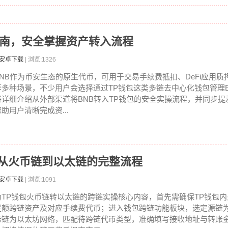
指南，安全掌握资产转入流程
包安卓下载
| 浏览:1326
BNB作为币安生态的原生代币，可用于交易手续费抵扣、DeFi应用质
等多种场景，不少用户会选择通过TP钱包这类多链去中心化钱包管理B
将详细介绍从外部渠道将BNB转入TP钱包的安全实操流程，并同步提
帮助用户清晰完成资...
，从火币链到以太链的完整流程
包安卓下载
| 浏览:1091
为TP钱包火币链转以太链的跨链实操核心内容，首先需确保TP钱包
足额跨链资产及对应手续费代币；进入钱包跨链功能板块，选定源链
标链为以太坊网络，匹配待跨链代币类型，准确填写接收地址与转账