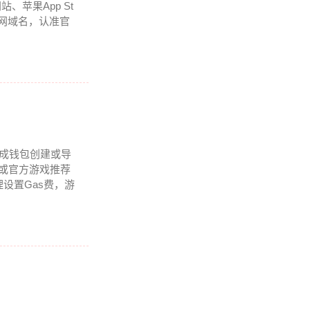
苹果App St
官网域名，认准官
完成钱包创建或导
器或官方游戏推荐
设置Gas费，游